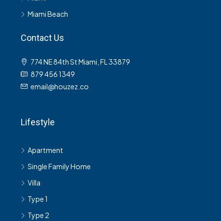
Miami Beach
Contact Us
774 NE 84th St Miami, FL 33879
879 456 1349
email@houzez.co
Lifestyle
Apartment
Single Family Home
Villa
Type 1
Type 2