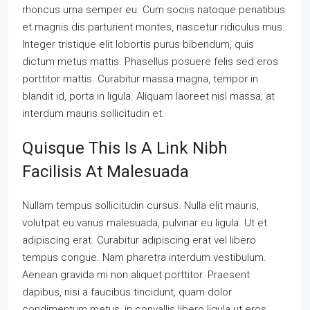
rhoncus urna semper eu. Cum sociis natoque penatibus
et magnis dis parturient montes, nascetur ridiculus mus.
Integer tristique elit lobortis purus bibendum, quis
dictum metus mattis. Phasellus posuere felis sed eros
porttitor mattis. Curabitur massa magna, tempor in
blandit id, porta in ligula. Aliquam laoreet nisl massa, at
interdum mauris sollicitudin et.
Quisque This Is A Link Nibh
Facilisis At Malesuada
Nullam tempus sollicitudin cursus. Nulla elit mauris,
volutpat eu varius malesuada, pulvinar eu ligula. Ut et
adipiscing erat. Curabitur adipiscing erat vel libero
tempus congue. Nam pharetra interdum vestibulum.
Aenean gravida mi non aliquet porttitor. Praesent
dapibus, nisi a faucibus tincidunt, quam dolor
condimentum metus, in convallis libero ligula ut eros.