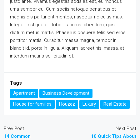
justo ante. Vivamus egestas sodales est, eu rhoncus
urna semper eu. Cum sociis natoque penatibus et
magnis dis parturient montes, nascetur ridiculus mus.
Integer tristique elit lobortis purus bibendum, quis
dictum metus mattis. Phasellus posuere felis sed eros
porttitor mattis. Curabitur massa magna, tempor in
blandit id, porta in ligula. Aliquam laoreet nisl massa, at
interdum mauris sollicitudin et.
Tags
Apartment
Business Development
House for families
Houzez
Luxury
Real Estate
Prev Post
Next Post
14 Common
10 Quick Tips About