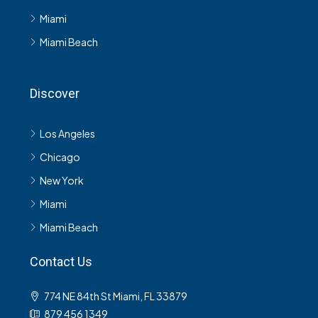
Miami
Miami Beach
Discover
Los Angeles
Chicago
New York
Miami
Miami Beach
Contact Us
774 NE 84th St Miami, FL 33879
879 456 1349